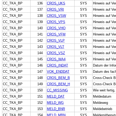
CC_TKA_BP
136
CROS_UKS
SYS
Hinweis auf Ve
CC_TKA_BP
137
CROS_VRI
SYS
Hinweis auf Ve
CC_TKA_BP
138
CROS_VSW
SYS
Hinweis auf Ve
CC_TKA_BP
139
CROS_VPS
SYS
Hinweis auf Ve
CC_TKA_BP
140
CROS_VHO
SYS
Hinweis auf Ver
CC_TKA_BP
141
CROS_VFM
SYS
Hinweis auf Ver
CC_TKA_BP
142
CROS_VLP
SYS
Hinweis auf Ver
CC_TKA_BP
143
CROS_VLT
SYS
Hinweis auf Ve
CC_TKA_BP
144
CROS_VSZ
SYS
Hinweis auf Ve
CC_TKA_BP
145
CROS_WA4
SYS
Hinweis auf Ve
CC_TKA_BP
146
CROS_INDAT
SYS
Datum der Info
CC_TKA_BP
147
VOK_ENDDAT
SYS
Datum des fach
CC_TKA_BP
148
CROS_BEM_B
SYS
Cross-Check B
CC_TKA_BP
149
CROS_BEM_H
SYS
Cross-Check B
CC_TKA_BP
150
CC_MISSING
SYS
Wie weit fertig
CC_TKA_BP
151
MELD_DAT
SYS
Meldedatum
CC_TKA_BP
152
MELD_WG
SYS
Meldeweg
CC_TKA_BP
153
MELD_BNR
SYS
Meldebetrieb
CC_TKA_BP
154
MELD_MBN
SYS
Meldemitbenut