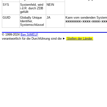
SYS
Systemfeld, wird
NEIN
i.d.R. durch ZDB
gefüllt
GUID
Globally Unique
JA
Kann vom sendenden System ge
Identifier,
xxxxxxxx-xxxx-xxxx-xx
Systemschlüssel
© 1999-2024
Bay.StMELF
verantwortlich für die Durchführung sind die ⯈
Stellen der Länder