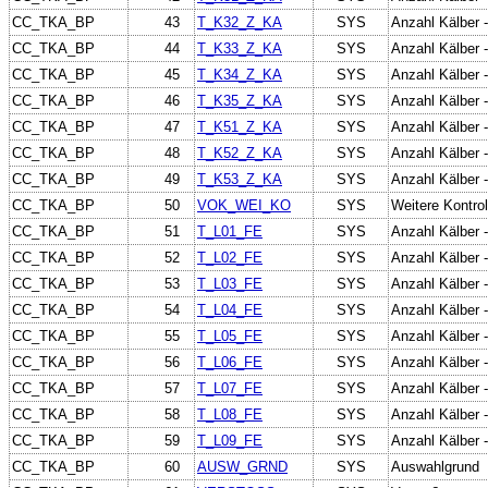
CC_TKA_BP
43
T_K32_Z_KA
SYS
Anzahl Kälber 
CC_TKA_BP
44
T_K33_Z_KA
SYS
Anzahl Kälber 
CC_TKA_BP
45
T_K34_Z_KA
SYS
Anzahl Kälber 
CC_TKA_BP
46
T_K35_Z_KA
SYS
Anzahl Kälber 
CC_TKA_BP
47
T_K51_Z_KA
SYS
Anzahl Kälber 
CC_TKA_BP
48
T_K52_Z_KA
SYS
Anzahl Kälber 
CC_TKA_BP
49
T_K53_Z_KA
SYS
Anzahl Kälber 
CC_TKA_BP
50
VOK_WEI_KO
SYS
Weitere Kontro
CC_TKA_BP
51
T_L01_FE
SYS
Anzahl Kälber -
CC_TKA_BP
52
T_L02_FE
SYS
Anzahl Kälber 
CC_TKA_BP
53
T_L03_FE
SYS
Anzahl Kälber 
CC_TKA_BP
54
T_L04_FE
SYS
Anzahl Kälber 
CC_TKA_BP
55
T_L05_FE
SYS
Anzahl Kälber -
CC_TKA_BP
56
T_L06_FE
SYS
Anzahl Kälber -
CC_TKA_BP
57
T_L07_FE
SYS
Anzahl Kälber -
CC_TKA_BP
58
T_L08_FE
SYS
Anzahl Kälber 
CC_TKA_BP
59
T_L09_FE
SYS
Anzahl Kälber 
CC_TKA_BP
60
AUSW_GRND
SYS
Auswahlgrund