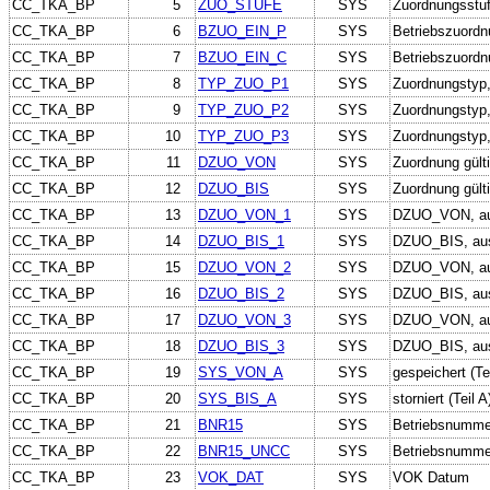
CC_TKA_BP
5
ZUO_STUFE
SYS
Zuordnungsstu
CC_TKA_BP
6
BZUO_EIN_P
SYS
Betriebszuordn
CC_TKA_BP
7
BZUO_EIN_C
SYS
Betriebszuordn
CC_TKA_BP
8
TYP_ZUO_P1
SYS
Zuordnungstyp,
CC_TKA_BP
9
TYP_ZUO_P2
SYS
Zuordnungstyp,
CC_TKA_BP
10
TYP_ZUO_P3
SYS
Zuordnungstyp,
CC_TKA_BP
11
DZUO_VON
SYS
Zuordnung gült
CC_TKA_BP
12
DZUO_BIS
SYS
Zuordnung gülti
CC_TKA_BP
13
DZUO_VON_1
SYS
DZUO_VON, aus
CC_TKA_BP
14
DZUO_BIS_1
SYS
DZUO_BIS, aus
CC_TKA_BP
15
DZUO_VON_2
SYS
DZUO_VON, aus
CC_TKA_BP
16
DZUO_BIS_2
SYS
DZUO_BIS, aus 
CC_TKA_BP
17
DZUO_VON_3
SYS
DZUO_VON, aus
CC_TKA_BP
18
DZUO_BIS_3
SYS
DZUO_BIS, aus
CC_TKA_BP
19
SYS_VON_A
SYS
gespeichert (Tei
CC_TKA_BP
20
SYS_BIS_A
SYS
storniert (Teil A
CC_TKA_BP
21
BNR15
SYS
Betriebsnumme
CC_TKA_BP
22
BNR15_UNCC
SYS
Betriebsnumme
CC_TKA_BP
23
VOK_DAT
SYS
VOK Datum