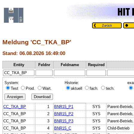
Meldung 'CC_TKA_BP'
Stand: 06.08.2026 16:49:00
Entity
Feldnr
Feldname
Required
System:
Historie:
exa
Test
Prod.
Wart.
aktuell
fach.
tech.
CC_TKA_BP
1
BNR15_P1
SYS
Parent-Betrieb
CC_TKA_BP
2
BNR15_P2
SYS
Parent-Betrieb
CC_TKA_BP
3
BNR15_P3
SYS
Parent-Betrieb
CC_TKA_BP
4
BNR15_C
SYS
Child-Betrieb