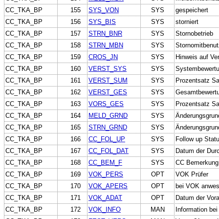
CC_TKA_BP
155
SYS_VON
SYS
gespeichert
CC_TKA_BP
156
SYS_BIS
SYS
storniert
CC_TKA_BP
157
STRN_BNR
SYS
Stornobetrieb
CC_TKA_BP
158
STRN_MBN
SYS
Stornomitbenut
CC_TKA_BP
159
CROS_JN
SYS
Hinweis auf Ve
CC_TKA_BP
160
VERST_SYS
SYS
Systembewertun
CC_TKA_BP
161
VERST_SUM
SYS
Prozentsatz San
CC_TKA_BP
162
VERST_GES
SYS
Gesamtbewertun
CC_TKA_BP
163
VORS_GES
SYS
Prozentsatz Sa
CC_TKA_BP
164
MELD_GRND
SYS
Änderungsgrun
CC_TKA_BP
165
STRN_GRND
SYS
Änderungsgrund
CC_TKA_BP
166
CC_FOL_UP
SYS
Follow up Stat
CC_TKA_BP
167
CC_FOL_DAT
SYS
Datum der Durc
CC_TKA_BP
168
CC_BEM_F
SYS
CC Bemerkung 
CC_TKA_BP
169
VOK_PERS
OPT
VOK Prüfer
CC_TKA_BP
170
VOK_APERS
OPT
bei VOK anwes
CC_TKA_BP
171
VOK_ADAT
OPT
Datum der Vora
CC_TKA_BP
172
VOK_INFO
MAN
Information bei