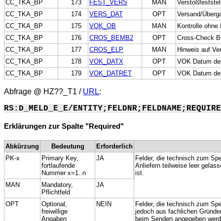
CC_TKA_BP
173
FEST_VERS
MAN
Verstoßfeststel
CC_TKA_BP
174
VERS_DAT
OPT
Versand/Überga
CC_TKA_BP
175
VOK_OB
MAN
Kontrolle ohne 
CC_TKA_BP
176
CROS_BEMB2
OPT
Cross-Check Be
CC_TKA_BP
177
CROS_ELP
MAN
Hinweis auf Ve
CC_TKA_BP
178
VOK_DATX
OPT
VOK Datum der
CC_TKA_BP
179
VOK_DATRET
OPT
VOK Datum der 
Abfrage @
HZ??_T1
/
URL
:
RS:D_MELD_E_E/ENTITY;FELDNR;FELDNAME;REQUIRE
Erklärungen zur Spalte "Required"
Abkürzung
Bedeutung
Erforderlich
PK-x
Primary Key,
JA
Felder, die technisch zum Spe
fortlaufende
Anliefern teilweise leer gela
Nummer x=1..n
ist.
MAN
Mandatory,
JA
Pflichtfeld
OPT
Optional,
NEIN
Felder, die technisch zum Spei
freiwillige
jedoch aus fachlichen Gründe
Angaben
beim Senden angegeben werd