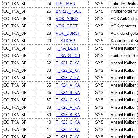
CC_TKA_BP
24
RIS_JAHR
SYS
Jahr der Risiko
CC_TKA_BP
25
BNR15_PBCC
SYS
Prüfbehörde fü
CC_TKA_BP
26
VOK_ANKD
SYS
VOK Ankündig
CC_TKA_BP
27
VOK_GEST
SYS
VOK gestattet
CC_TKA_BP
28
VOK_DURCH
SYS
VOK durchgefüh
CC_TKA_BP
29
T_STICHP
SYS
Kontrolle auf 
CC_TKA_BP
30
T_KA_BEST
SYS
Anzahl Kälber 
CC_TKA_BP
31
T_KA_STICH
SYS
kontrollierte S
CC_TKA_BP
32
T_K21_Z_KA
SYS
Anzahl Kälber 
CC_TKA_BP
33
T_K22_Z_KA
SYS
Anzahl Kälber 
CC_TKA_BP
34
T_K23_Z_KA
SYS
Anzahl Kälber 
CC_TKA_BP
35
T_K24_A_KA
SYS
Anzahl Kälber 
CC_TKA_BP
36
T_K24_B_KA
SYS
Anzahl Kälber 
CC_TKA_BP
37
T_K24_C_KA
SYS
Anzahl Kälber 
CC_TKA_BP
38
T_K25_A_KA
SYS
Anzahl Kälber 
CC_TKA_BP
39
T_K25_B_KA
SYS
Anzahl Kälber 
CC_TKA_BP
40
T_K25_C_KA
SYS
Anzahl Kälber 
CC_TKA_BP
41
T_K26_Z_KA
SYS
Anzahl Kälber 
CC_TKA_BP
42
T_K31_Z_KA
SYS
Anzahl Kälber 