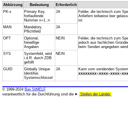
Abkürzung
Bedeutung
Erforderlich
PK-x
Primary Key,
JA
Felder, die technisch zum Spe
fortlaufende
Anliefern teilweise leer gela
Nummer x=1..n
ist.
MAN
Mandatory,
JA
Pflichtfeld
OPT
Optional,
NEIN
Felder, die technisch zum Spei
freiwillige
jedoch aus fachlichen Gründe
Angaben
beim Senden angegeben werd
SYS
Systemfeld, wird
NEIN
i.d.R. durch ZDB
gefüllt
GUID
Globally Unique
JA
Kann vom sendenden System ge
Identifier,
xxxxxxxx-xxxx-xxxx-xx
Systemschlüssel
© 1999-2024
Bay.StMELF
verantwortlich für die Durchführung sind die ⯈
Stellen der Länder