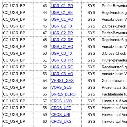
CC_UGR_BP
43
UGR_C1_PR
SYS
Prüfer-Bewertu
CC_UGR_BP
44
UGR_C1_RE
SYS
Regelverstoß g
CC_UGR_BP
45
UGR_C1_VO
SYS
Vorsatz beim V
CC_UGR_BP
46
UGR_C2_TX
SYS
2.Cross-Check 
CC_UGR_BP
47
UGR_C2_PR
SYS
Prüfer-Bewertu
CC_UGR_BP
48
UGR_C2_RE
SYS
Regelverstoß g
CC_UGR_BP
49
UGR_C2_VO
SYS
Vorsatz beim V
CC_UGR_BP
50
UGR_C3_TX
SYS
3.Cross-Check 
CC_UGR_BP
51
UGR_C3_PR
SYS
Prüfer-Bewertu
CC_UGR_BP
52
UGR_C3_RE
SYS
Regelverstoß g
CC_UGR_BP
53
UGR_C3_VO
SYS
Vorsatz beim V
CC_UGR_BP
54
VERST_GES
SYS
Gesamtbewertun
CC_UGR_BP
55
VORS_GES
SYS
Prozentsatz Sa
CC_UGR_BP
56
BNR15_BCRO
SYS
Fachbehörde f
CC_UGR_BP
57
CROS_UVO
SYS
Hinweis auf Ve
CC_UGR_BP
58
CROS_UFF
SYS
Hinweis auf Ve
CC_UGR_BP
59
CROS_UNI
SYS
Hinweis auf Ver
CC_UGR_BP
60
CROS_UKS
SYS
Hinweis auf Ve