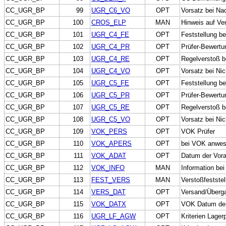
CC_UGR_BP
99
UGR_C6_VO
OPT
Vorsatz bei Na
CC_UGR_BP
100
CROS_ELP
MAN
Hinweis auf Ve
CC_UGR_BP
101
UGR_C4_FE
OPT
Feststellung b
CC_UGR_BP
102
UGR_C4_PR
OPT
Prüfer-Bewertu
CC_UGR_BP
103
UGR_C4_RE
OPT
Regelverstoß b
CC_UGR_BP
104
UGR_C4_VO
OPT
Vorsatz bei Ni
CC_UGR_BP
105
UGR_C5_FE
OPT
Feststellung b
CC_UGR_BP
106
UGR_C5_PR
OPT
Prüfer-Bewertu
CC_UGR_BP
107
UGR_C5_RE
OPT
Regelverstoß b
CC_UGR_BP
108
UGR_C5_VO
OPT
Vorsatz bei Ni
CC_UGR_BP
109
VOK_PERS
OPT
VOK Prüfer
CC_UGR_BP
110
VOK_APERS
OPT
bei VOK anwes
CC_UGR_BP
111
VOK_ADAT
OPT
Datum der Vora
CC_UGR_BP
112
VOK_INFO
MAN
Information bei
CC_UGR_BP
113
FEST_VERS
MAN
Verstoßfeststel
CC_UGR_BP
114
VERS_DAT
OPT
Versand/Überga
CC_UGR_BP
115
VOK_DATX
OPT
VOK Datum der
CC_UGR_BP
116
UGR_LF_AGW
OPT
Kriterien Lager