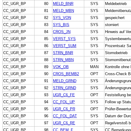
CC_UGR_BP
80
MELD_BNR
SYS
Meldebetrieb
CC_UGR_BP
81
MELD_MBN
SYS
Meldemitbenut
CC_UGR_BP
82
SYS_VON
SYS
gespeichert
CC_UGR_BP
83
SYS_BIS
SYS
storniert
CC_UGR_BP
84
CROS_JN
SYS
Hinweis auf Ve
CC_UGR_BP
85
VERST_SYS
SYS
Systembewertun
CC_UGR_BP
86
VERST_SUM
SYS
Prozentsatz San
CC_UGR_BP
87
STRN_BNR
SYS
Stornobetrieb
CC_UGR_BP
88
STRN_MBN
SYS
Stornomitbenut
CC_UGR_BP
89
VOK_OB
MAN
Kontrolle ohne 
CC_UGR_BP
90
CROS_BEMB2
OPT
Cross-Check Be
CC_UGR_BP
91
MELD_GRND
SYS
Änderungsgrun
CC_UGR_BP
92
STRN_GRND
SYS
Änderungsgrund
CC_UGR_BP
93
UGR_C6_FE
OPT
Feststellung b
CC_UGR_BP
94
CC_FOL_UP
SYS
Follow up Stat
CC_UGR_BP
95
UGR_C6_PR
OPT
Prüfer-Bewertu
CC_UGR_BP
96
CC_FOL_DAT
SYS
Datum der Durc
CC_UGR_BP
97
UGR_C6_RE
OPT
Regelverstoß b
CC_UGR_BP
98
CC_BEM_F
SYS
CC Bemerkung 