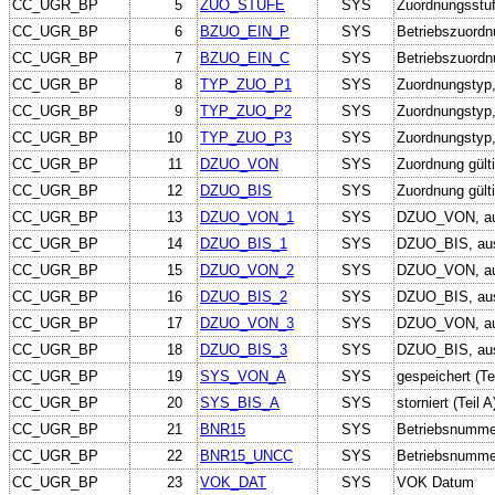
CC_UGR_BP
5
ZUO_STUFE
SYS
Zuordnungsstu
CC_UGR_BP
6
BZUO_EIN_P
SYS
Betriebszuordn
CC_UGR_BP
7
BZUO_EIN_C
SYS
Betriebszuordn
CC_UGR_BP
8
TYP_ZUO_P1
SYS
Zuordnungstyp,
CC_UGR_BP
9
TYP_ZUO_P2
SYS
Zuordnungstyp,
CC_UGR_BP
10
TYP_ZUO_P3
SYS
Zuordnungstyp,
CC_UGR_BP
11
DZUO_VON
SYS
Zuordnung gült
CC_UGR_BP
12
DZUO_BIS
SYS
Zuordnung gülti
CC_UGR_BP
13
DZUO_VON_1
SYS
DZUO_VON, aus
CC_UGR_BP
14
DZUO_BIS_1
SYS
DZUO_BIS, aus
CC_UGR_BP
15
DZUO_VON_2
SYS
DZUO_VON, aus
CC_UGR_BP
16
DZUO_BIS_2
SYS
DZUO_BIS, aus 
CC_UGR_BP
17
DZUO_VON_3
SYS
DZUO_VON, aus
CC_UGR_BP
18
DZUO_BIS_3
SYS
DZUO_BIS, aus
CC_UGR_BP
19
SYS_VON_A
SYS
gespeichert (Tei
CC_UGR_BP
20
SYS_BIS_A
SYS
storniert (Teil A
CC_UGR_BP
21
BNR15
SYS
Betriebsnumme
CC_UGR_BP
22
BNR15_UNCC
SYS
Betriebsnumme
CC_UGR_BP
23
VOK_DAT
SYS
VOK Datum