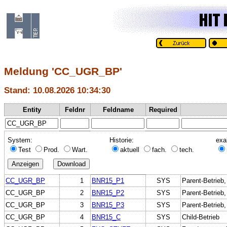
Meldung 'CC_UGR_BP'
Stand: 10.08.2026 10:34:30
Entity
Feldnr
Feldname
Required
System:
Historie:
exa
Test
Prod.
Wart.
aktuell
fach.
tech.
CC_UGR_BP
1
BNR15_P1
SYS
Parent-Betrieb
CC_UGR_BP
2
BNR15_P2
SYS
Parent-Betrieb
CC_UGR_BP
3
BNR15_P3
SYS
Parent-Betrieb
CC_UGR_BP
4
BNR15_C
SYS
Child-Betrieb