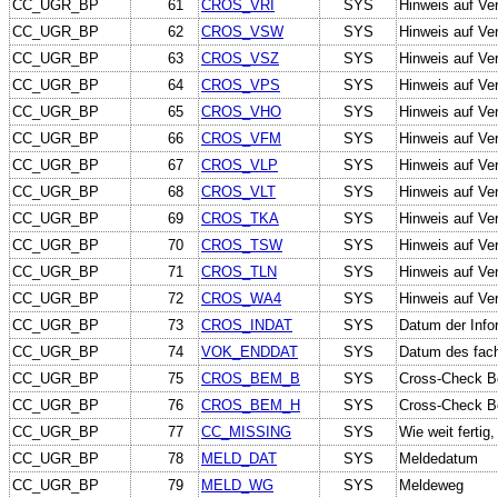
CC_UGR_BP
61
CROS_VRI
SYS
Hinweis auf Ve
CC_UGR_BP
62
CROS_VSW
SYS
Hinweis auf Ve
CC_UGR_BP
63
CROS_VSZ
SYS
Hinweis auf Ve
CC_UGR_BP
64
CROS_VPS
SYS
Hinweis auf Ve
CC_UGR_BP
65
CROS_VHO
SYS
Hinweis auf Ver
CC_UGR_BP
66
CROS_VFM
SYS
Hinweis auf Ver
CC_UGR_BP
67
CROS_VLP
SYS
Hinweis auf Ver
CC_UGR_BP
68
CROS_VLT
SYS
Hinweis auf Ve
CC_UGR_BP
69
CROS_TKA
SYS
Hinweis auf Ver
CC_UGR_BP
70
CROS_TSW
SYS
Hinweis auf Ve
CC_UGR_BP
71
CROS_TLN
SYS
Hinweis auf Ver
CC_UGR_BP
72
CROS_WA4
SYS
Hinweis auf Ve
CC_UGR_BP
73
CROS_INDAT
SYS
Datum der Info
CC_UGR_BP
74
VOK_ENDDAT
SYS
Datum des fach
CC_UGR_BP
75
CROS_BEM_B
SYS
Cross-Check B
CC_UGR_BP
76
CROS_BEM_H
SYS
Cross-Check B
CC_UGR_BP
77
CC_MISSING
SYS
Wie weit fertig
CC_UGR_BP
78
MELD_DAT
SYS
Meldedatum
CC_UGR_BP
79
MELD_WG
SYS
Meldeweg