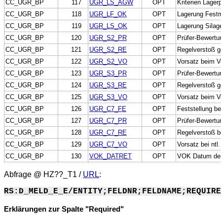
CC_UGR_BP
117
UGR_LS_AGW
OPT
Kriterien Lager
CC_UGR_BP
118
UGR_LF_OK
OPT
Lagerung Festmi
CC_UGR_BP
119
UGR_LS_OK
OPT
Lagerung Silage
CC_UGR_BP
120
UGR_S2_PR
OPT
Prüfer-Bewertu
CC_UGR_BP
121
UGR_S2_RE
OPT
Regelverstoß g
CC_UGR_BP
122
UGR_S2_VO
OPT
Vorsatz beim V
CC_UGR_BP
123
UGR_S3_PR
OPT
Prüfer-Bewertu
CC_UGR_BP
124
UGR_S3_RE
OPT
Regelverstoß g
CC_UGR_BP
125
UGR_S3_VO
OPT
Vorsatz beim V
CC_UGR_BP
126
UGR_C7_FE
OPT
Feststellung be
CC_UGR_BP
127
UGR_C7_PR
OPT
Prüfer-Bewertun
CC_UGR_BP
128
UGR_C7_RE
OPT
Regelverstoß be
CC_UGR_BP
129
UGR_C7_VO
OPT
Vorsatz bei ntl
CC_UGR_BP
130
VOK_DATRET
OPT
VOK Datum der 
Abfrage @
HZ??_T1
/
URL
:
RS:D_MELD_E_E/ENTITY;FELDNR;FELDNAME;REQUIRE
Erklärungen zur Spalte "Required"