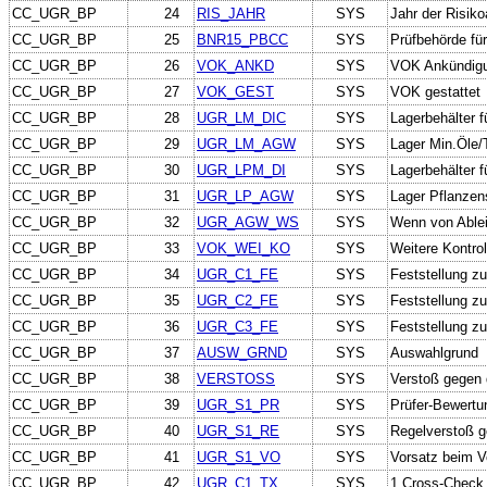
CC_UGR_BP
24
RIS_JAHR
SYS
Jahr der Risiko
CC_UGR_BP
25
BNR15_PBCC
SYS
Prüfbehörde fü
CC_UGR_BP
26
VOK_ANKD
SYS
VOK Ankündig
CC_UGR_BP
27
VOK_GEST
SYS
VOK gestattet
CC_UGR_BP
28
UGR_LM_DIC
SYS
Lagerbehälter f
CC_UGR_BP
29
UGR_LM_AGW
SYS
Lager Min.Öle/
CC_UGR_BP
30
UGR_LPM_DI
SYS
Lagerbehälter f
CC_UGR_BP
31
UGR_LP_AGW
SYS
Lager Pflanzen
CC_UGR_BP
32
UGR_AGW_WS
SYS
Wenn von Ablei
CC_UGR_BP
33
VOK_WEI_KO
SYS
Weitere Kontro
CC_UGR_BP
34
UGR_C1_FE
SYS
Feststellung z
CC_UGR_BP
35
UGR_C2_FE
SYS
Feststellung z
CC_UGR_BP
36
UGR_C3_FE
SYS
Feststellung z
CC_UGR_BP
37
AUSW_GRND
SYS
Auswahlgrund
CC_UGR_BP
38
VERSTOSS
SYS
Verstoß gegen 
CC_UGR_BP
39
UGR_S1_PR
SYS
Prüfer-Bewertu
CC_UGR_BP
40
UGR_S1_RE
SYS
Regelverstoß g
CC_UGR_BP
41
UGR_S1_VO
SYS
Vorsatz beim V
CC_UGR_BP
42
UGR_C1_TX
SYS
1.Cross-Check 