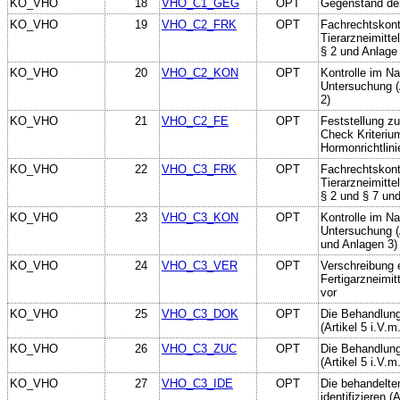
KO_VHO
18
VHO_C1_GEG
OPT
Gegenstand der
KO_VHO
19
VHO_C2_FRK
OPT
Fachrechtskontr
Tierarzneimitte
§ 2 und Anlage
KO_VHO
20
VHO_C2_KON
OPT
Kontrolle im N
Untersuchung (A
2)
KO_VHO
21
VHO_C2_FE
OPT
Feststellung z
Check Kriteriu
Hormonrichtlini
KO_VHO
22
VHO_C3_FRK
OPT
Fachrechtskontr
Tierarzneimitte
§ 2 und § 7 un
KO_VHO
23
VHO_C3_KON
OPT
Kontrolle im N
Untersuchung (A
und Anlagen 3)
KO_VHO
24
VHO_C3_VER
OPT
Verschreibung 
Fertigarzneimitt
vor
KO_VHO
25
VHO_C3_DOK
OPT
Die Behandlung
(Artikel 5 i.V.
KO_VHO
26
VHO_C3_ZUC
OPT
Die Behandlung 
(Artikel 5 i.V.
KO_VHO
27
VHO_C3_IDE
OPT
Die behandelten
identifizieren (