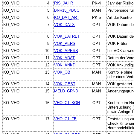
KO_VHO
4
RIS_JAHR
PK-4
Jahr der Risiko
KO_VHO
5
BNR15_PBCC
MAN
Prüfbehörde fü
KO_VHO
6
KO_DAT_ART
PK-5
Art der Kontrol
KO_VHO
7
VOK_DATX
OPT
VOK Datum der
KO_VHO
8
VOK_DATRET
OPT
VOK Datum der 
KO_VHO
9
VOK_PERS
OPT
VOK Prüfer
KO_VHO
10
VOK_APERS
OPT
bei VOK anwes
KO_VHO
11
VOK_ADAT
OPT
Datum der Vora
KO_VHO
12
VOK_ANKD
OPT
VOK Ankündig
KO_VHO
13
VOK_OB
MAN
Kontrolle ohne
oder eines Vert
KO_VHO
14
VOK_GEST
MAN
VOK gestattet
KO_VHO
15
MELD_GRND
MAN
Änderungsgrun
KO_VHO
16
VHO_C1_KON
OPT
Kontrolle im N
Untersuchung (A
sowie Anlage 1
KO_VHO
17
VHO_C1_FE
OPT
Feststellung z
Check Kriteriu
Hormonrichtlini