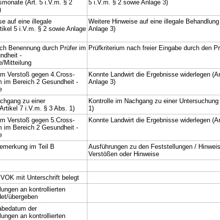
monate (Art. 5 i.V.m. § 2
5 i.V.m. § 2 sowie Anlage 3)
)
e auf eine illegale
Weitere Hinweise auf eine illegale Behandlung 
ikel 5 i.V.m. § 2 sowie Anlage
Anlage 3)
ch Benennung durch Prüfer im
Prüfkriterium nach freier Eingabe durch den Pr
ndheit -
e/Mitteilung
um Verstoß gegen 4.Cross-
Konnte Landwirt die Ergebnisse widerlegen (Art
m im Bereich 2 Gesundheit -
Anlage 3)
e
achgang zu einer
Kontrolle im Nachgang zu einer Untersuchung (
rtikel 7 i.V.m. § 3 Abs. 1)
1)
um Verstoß gegen 5.Cross-
Konnte Landwirt die Ergebnisse widerlegen (Art
m im Bereich 2 Gesundheit -
e
emerkung im Teil B
Ausführungen zu den Feststellungen / Hinweise
Verstößen oder Hinweise
 VOK mit Unterschrift belegt
lungen an kontrollierten
det/übergeben
abedatum der
lungen an kontrollierten