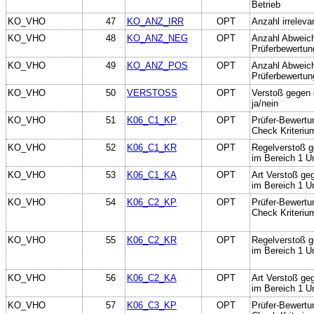
Betrieb
KO_VHO
47
KO_ANZ_IRR
OPT
Anzahl irreleva
KO_VHO
48
KO_ANZ_NEG
OPT
Anzahl Abweich
Prüferbewertun
KO_VHO
49
KO_ANZ_POS
OPT
Anzahl Abweic
Prüferbewertun
KO_VHO
50
VERSTOSS
OPT
Verstoß gegen 
ja/nein
KO_VHO
51
K06_C1_KP
OPT
Prüfer-Bewertu
Check Kriteriu
KO_VHO
52
K06_C1_KR
OPT
Regelverstoß g
im Bereich 1 U
KO_VHO
53
K06_C1_KA
OPT
Art Verstoß ge
im Bereich 1 U
KO_VHO
54
K06_C2_KP
OPT
Prüfer-Bewertu
Check Kriteriu
KO_VHO
55
K06_C2_KR
OPT
Regelverstoß g
im Bereich 1 U
KO_VHO
56
K06_C2_KA
OPT
Art Verstoß ge
im Bereich 1 U
KO_VHO
57
K06_C3_KP
OPT
Prüfer-Bewertu