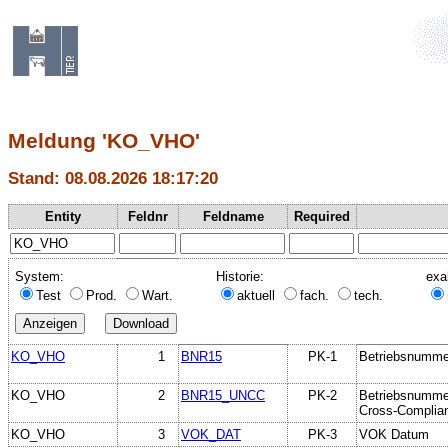
Meldung 'KO_VHO'
Stand: 08.08.2026 18:17:20
Entity
Feldnr
Feldname
Required
System:
Historie:
exa
Test
Prod.
Wart.
aktuell
fach.
tech.
KO_VHO
1
BNR15
PK-1
Betriebsnumme
KO_VHO
2
BNR15_UNCC
PK-2
Betriebsnumme
Cross-Complia
KO_VHO
3
VOK_DAT
PK-3
VOK Datum