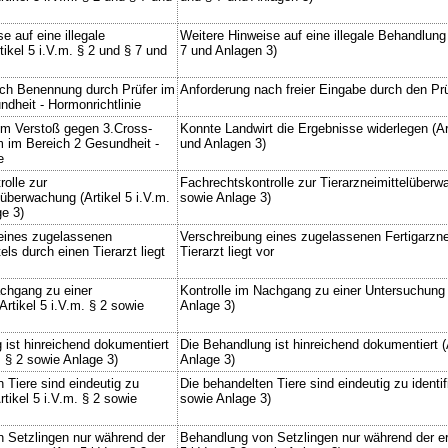
e auf eine illegale
Weitere Hinweise auf eine illegale Behandlung 
ikel 5 i.V.m. § 2 und § 7 und
7 und Anlagen 3)
ch Benennung durch Prüfer im
Anforderung nach freier Eingabe durch den Pr
dheit - Hormonrichtlinie
um Verstoß gegen 3.Cross-
Konnte Landwirt die Ergebnisse widerlegen (Art
m im Bereich 2 Gesundheit -
und Anlagen 3)
e
olle zur
Fachrechtskontrolle zur Tierarzneimittelüberwa
lüberwachung (Artikel 5 i.V.m.
sowie Anlage 3)
ge 3)
eines zugelassenen
Verschreibung eines zugelassenen Fertigarzne
els durch einen Tierarzt liegt
Tierarzt liegt vor
achgang zu einer
Kontrolle im Nachgang zu einer Untersuchung (
rtikel 5 i.V.m. § 2 sowie
Anlage 3)
 ist hinreichend dokumentiert
Die Behandlung ist hinreichend dokumentiert (A
m. § 2 sowie Anlage 3)
Anlage 3)
 Tiere sind eindeutig zu
Die behandelten Tiere sind eindeutig zu identifi
Artikel 5 i.V.m. § 2 sowie
sowie Anlage 3)
 Setzlingen nur während der
Behandlung von Setzlingen nur während der e