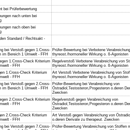
nt bei Prüferbewertung
ungen nach unten bei
g
hungen nach oben bei
g
den Standard / Rechtsakt -
ng bei Verstoß gegen 1.Cross-
Prüfer-Bewertung bei Verbotene Verabreichung
m im Bereich 1 Umwelt - FFH
thyreost./hormoneller Wirkung o. ß-Agonisten
egen 1.Cross-Check Kriterium
Regelverstoß Verbotene Verabreichung von St
mwelt - FFH
thyreost./hormoneller Wirkung o. ß-Agonisten
gen 1.Cross-Check Kriterium
Art Verstoß Verbotene Verabreichung von Stof
mwelt - FFH
thyreost./hormoneller Wirkung o. ß-Agonisten
ng bei Verstoß gegen 2.Cross-
Prüfer-Bewertung bei Verabreichung von
m im Bereich 1 Umwelt - FFH
Östradiol,Testosteron,Progesteron o.deren Der
Zwecken
egen 2.Cross-Check Kriterium
Regelverstoß gegen Verabreichung von
mwelt - FFH
Östradiol,Testosteron,Progesteron o.deren Der
Zwecken
gen 2.Cross-Check Kriterium
Art Verstoß gegen Verabreichung von Östradio
mwelt - FFH
o.deren Derivate zu therapeut. Zwecken
ng bei Verstoß gegen 7.Cross-
Prüfer-Bewertung Verabreichung von Stoffen m