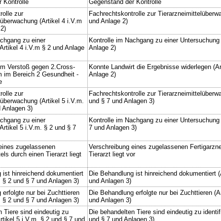
 Kontrolle
Gegenstand der Kontrolle
olle zur
Fachrechtskontrolle zur Tierarzneimittelüberwa
lüberwachung (Artikel 4 i.V.m
und Anlage 2)
 2)
achgang zu einer
Kontrolle im Nachgang zu einer Untersuchung (
rtikel 4 i.V.m § 2 und Anlage
Anlage 2)
um Verstoß gegen 2.Cross-
Konnte Landwirt die Ergebnisse widerlegen (Ar
m im Bereich 2 Gesundheit -
Anlage 2)
e
olle zur
Fachrechtskontrolle zur Tierarzneimittelüberwa
lüberwachung (Artikel 5 i.V.m.
und § 7 und Anlagen 3)
d Anlagen 3)
achgang zu einer
Kontrolle im Nachgang zu einer Untersuchung (
rtikel 5 i.V.m. § 2 und § 7
7 und Anlagen 3)
eines zugelassenen
Verschreibung eines zugelassenen Fertigarzne
els durch einen Tierarzt liegt
Tierarzt liegt vor
 ist hinreichend dokumentiert
Die Behandlung ist hinreichend dokumentiert (A
m. § 2 und § 7 und Anlagen 3)
und Anlagen 3)
erfolgte nur bei Zuchttieren
Die Behandlung erfolgte nur bei Zuchttieren (Ar
m. § 2 und § 7 und Anlagen 3)
und Anlagen 3)
 Tiere sind eindeutig zu
Die behandelten Tiere sind eindeutig zu identifi
Artikel 5 i.V.m. § 2 und § 7 und
und § 7 und Anlagen 3)