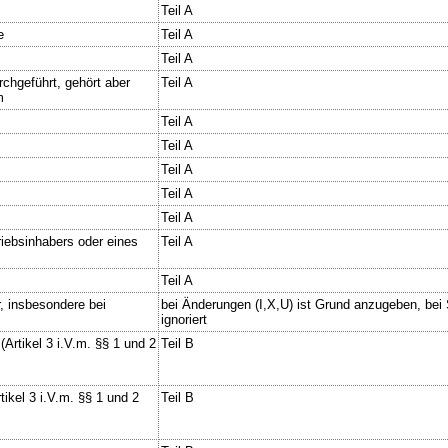
Teil A
e
Teil A
Teil A
chgeführt, gehört aber
Teil A
m
Teil A
Teil A
Teil A
Teil A
Teil A
riebsinhabers oder eines
Teil A
Teil A
, insbesondere bei
bei Änderungen (I,X,U) ist Grund anzugeben, bei
ignoriert
Artikel 3 i.V.m. §§ 1 und 2
Teil B
ikel 3 i.V.m. §§ 1 und 2
Teil B