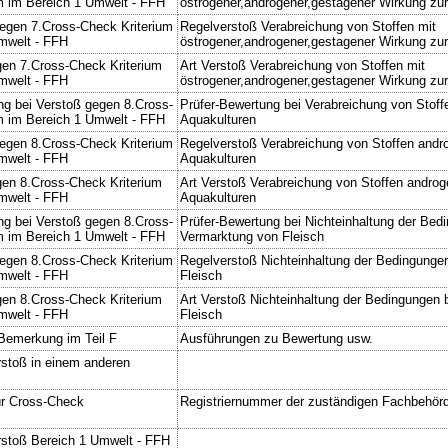
m im Bereich 1 Umwelt - FFH
östrogener,androgener,gestagener Wirkung zu
egen 7.Cross-Check Kriterium
Regelverstoß Verabreichung von Stoffen mit
mwelt - FFH
östrogener,androgener,gestagener Wirkung zu
gen 7.Cross-Check Kriterium
Art Verstoß Verabreichung von Stoffen mit
mwelt - FFH
östrogener,androgener,gestagener Wirkung zu
ng bei Verstoß gegen 8.Cross-
Prüfer-Bewertung bei Verabreichung von Stof
m im Bereich 1 Umwelt - FFH
Aquakulturen
egen 8.Cross-Check Kriterium
Regelverstoß Verabreichung von Stoffen andr
mwelt - FFH
Aquakulturen
gen 8.Cross-Check Kriterium
Art Verstoß Verabreichung von Stoffen andro
mwelt - FFH
Aquakulturen
ng bei Verstoß gegen 8.Cross-
Prüfer-Bewertung bei Nichteinhaltung der Bed
m im Bereich 1 Umwelt - FFH
Vermarktung von Fleisch
egen 8.Cross-Check Kriterium
Regelverstoß Nichteinhaltung der Bedingunge
mwelt - FFH
Fleisch
gen 8.Cross-Check Kriterium
Art Verstoß Nichteinhaltung der Bedingungen 
mwelt - FFH
Fleisch
 Bemerkung im Teil F
Ausführungen zu Bewertung usw.
rstoß in einem anderen
ür Cross-Check
Registriernummer der zuständigen Fachbehör
rstoß Bereich 1 Umwelt - FFH