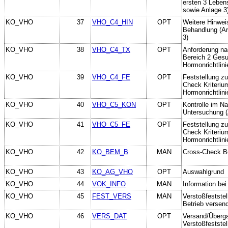
ersten 3 Lebens
sowie Anlage 3
KO_VHO
37
VHO_C4_HIN
OPT
Weitere Hinweis
Behandlung (Art
3)
KO_VHO
38
VHO_C4_TX
OPT
Anforderung na
Bereich 2 Gesu
Hormonrichtlini
KO_VHO
39
VHO_C4_FE
OPT
Feststellung z
Check Kriteriu
Hormonrichtlini
KO_VHO
40
VHO_C5_KON
OPT
Kontrolle im N
Untersuchung (A
KO_VHO
41
VHO_C5_FE
OPT
Feststellung z
Check Kriteriu
Hormonrichtlini
KO_VHO
42
KO_BEM_B
MAN
Cross-Check B
KO_VHO
43
KO_AG_VHO
OPT
Auswahlgrund
KO_VHO
44
VOK_INFO
MAN
Information bei
KO_VHO
45
FEST_VERS
MAN
Verstoßfeststel
Betrieb versen
KO_VHO
46
VERS_DAT
OPT
Versand/Überg
Verstoßfeststel