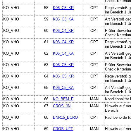
Check Kriteriu
KO_VHO
58
K06_C3_KR
OPT
Regelverstoß g
im Bereich 1 U
KO_VHO
59
K06_C3_KA
OPT
Art Verstoß ge
im Bereich 1 U
KO_VHO
60
K06_C4_KP
OPT
Prüfer-Bewertu
Check Kriteriu
KO_VHO
61
K06_C4_KR
OPT
Regelverstoß g
im Bereich 1 U
KO_VHO
62
K06_C4_KA
OPT
Art Verstoß ge
im Bereich 1 U
KO_VHO
63
K06_C5_KP
OPT
Prüfer-Bewertu
Check Kriteriu
KO_VHO
64
K06_C5_KR
OPT
Regelverstoß g
im Bereich 1 U
KO_VHO
65
K06_C5_KA
OPT
Art Verstoß ge
im Bereich 1 U
KO_VHO
66
KO_BEM_F
MAN
Konditionalität
KO_VHO
67
CROS_JN
MAN
Hinweis auf Ve
Bereich
KO_VHO
68
BNR15_BCRO
OPT
Fachbehörde f
KO_VHO
69
CROS_UFF
MAN
Hinweis auf Ve