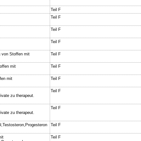
Teil F
Teil F
Teil F
Teil F
 von Stoffen mit
Teil F
offen mit
Teil F
fen mit
Teil F
Teil F
ivate zu therapeut.
Teil F
ivate zu therapeut.
l,Testosteron,Progesteron
Teil F
it
Teil F