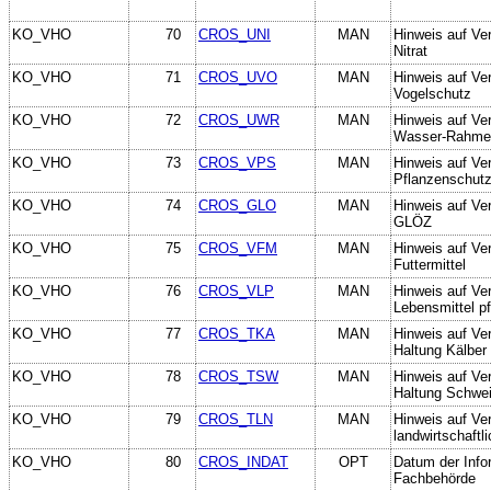
KO_VHO
70
CROS_UNI
MAN
Hinweis auf Ve
Nitrat
KO_VHO
71
CROS_UVO
MAN
Hinweis auf Ve
Vogelschutz
KO_VHO
72
CROS_UWR
MAN
Hinweis auf Ve
Wasser-Rahmenr
KO_VHO
73
CROS_VPS
MAN
Hinweis auf Ve
Pflanzenschutz
KO_VHO
74
CROS_GLO
MAN
Hinweis auf Ve
GLÖZ
KO_VHO
75
CROS_VFM
MAN
Hinweis auf Ve
Futtermittel
KO_VHO
76
CROS_VLP
MAN
Hinweis auf Ve
Lebensmittel pf
KO_VHO
77
CROS_TKA
MAN
Hinweis auf Ver
Haltung Kälber
KO_VHO
78
CROS_TSW
MAN
Hinweis auf Ver
Haltung Schwe
KO_VHO
79
CROS_TLN
MAN
Hinweis auf Ver
landwirtschaftl
KO_VHO
80
CROS_INDAT
OPT
Datum der Info
Fachbehörde