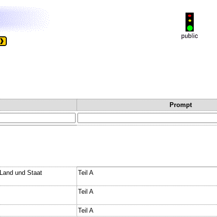
Prompt
.Land und Staat
Teil A
Teil A
Teil A