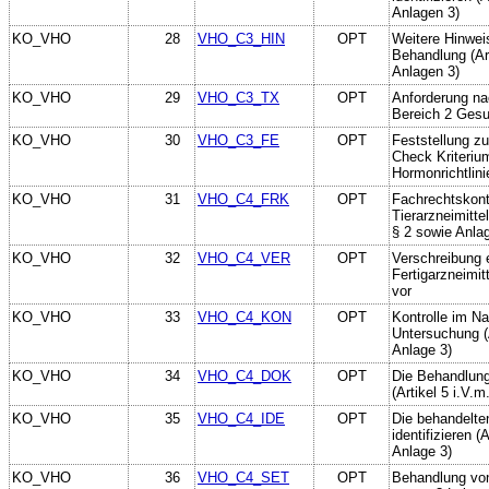
Anlagen 3)
KO_VHO
28
VHO_C3_HIN
OPT
Weitere Hinweis
Behandlung (Art
Anlagen 3)
KO_VHO
29
VHO_C3_TX
OPT
Anforderung na
Bereich 2 Gesun
KO_VHO
30
VHO_C3_FE
OPT
Feststellung z
Check Kriteriu
Hormonrichtlini
KO_VHO
31
VHO_C4_FRK
OPT
Fachrechtskontr
Tierarzneimitte
§ 2 sowie Anla
KO_VHO
32
VHO_C4_VER
OPT
Verschreibung 
Fertigarzneimitt
vor
KO_VHO
33
VHO_C4_KON
OPT
Kontrolle im N
Untersuchung (A
Anlage 3)
KO_VHO
34
VHO_C4_DOK
OPT
Die Behandlung
(Artikel 5 i.V.
KO_VHO
35
VHO_C4_IDE
OPT
Die behandelten
identifizieren (
Anlage 3)
KO_VHO
36
VHO_C4_SET
OPT
Behandlung von