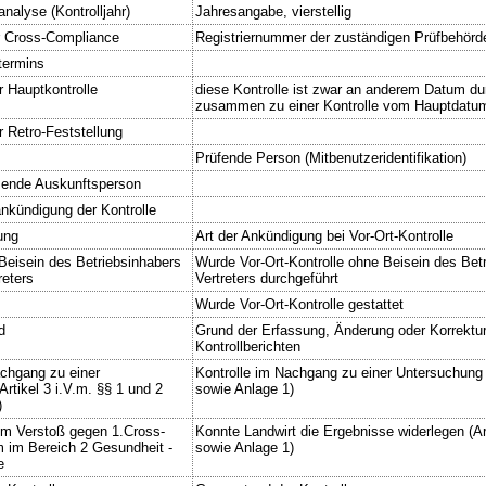
analyse (Kontrolljahr)
Jahresangabe, vierstellig
r Cross-Compliance
Registriernummer der zuständigen Prüfbehörd
ltermins
 Hauptkontrolle
diese Kontrolle ist zwar an anderem Datum dur
zusammen zu einer Kontrolle vom Hauptdatu
Retro-Feststellung
Prüfende Person (Mitbenutzeridentifikation)
ende Auskunftsperson
nkündigung der Kontrolle
ung
Art der Ankündigung bei Vor-Ort-Kontrolle
 Beisein des Betriebsinhabers
Wurde Vor-Ort-Kontrolle ohne Beisein des Bet
reters
Vertreters durchgeführt
Wurde Vor-Ort-Kontrolle gestattet
d
Grund der Erfassung, Änderung oder Korrektur
Kontrollberichten
achgang zu einer
Kontrolle im Nachgang zu einer Untersuchung (
rtikel 3 i.V.m. §§ 1 und 2
sowie Anlage 1)
)
um Verstoß gegen 1.Cross-
Konnte Landwirt die Ergebnisse widerlegen (Art
m im Bereich 2 Gesundheit -
sowie Anlage 1)
e