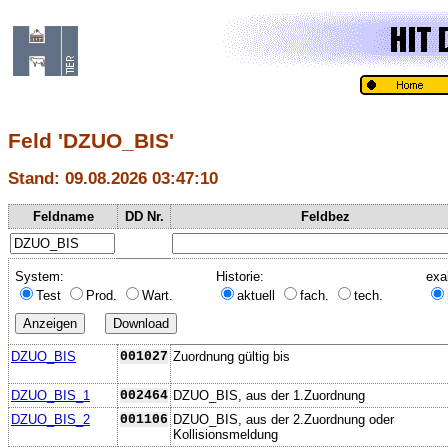
Feld 'DZUO_BIS'
Stand: 09.08.2026 03:47:10
Feldname
DD Nr.
Feldbez
System:
Historie:
exa
Test
Prod.
Wart.
aktuell
fach.
tech.
DZUO_BIS
001027
Zuordnung gültig bis
DZUO_BIS_1
002464
DZUO_BIS, aus der 1.Zuordnung
DZUO_BIS_2
001106
DZUO_BIS, aus der 2.Zuordnung oder
Kollisionsmeldung