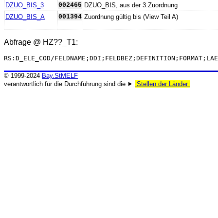
DZUO_BIS_3
002465
DZUO_BIS, aus der 3.Zuordnung
DZUO_BIS_A
001394
Zuordnung gültig bis (View Teil A)
Abfrage @
HZ??_T1
:
RS:D_ELE_COD/FELDNAME;DDI;FELDBEZ;DEFINITION;FORMAT;LAE
© 1999-2024
Bay.StMELF
verantwortlich für die Durchführung sind die ⯈
Stellen der Länder