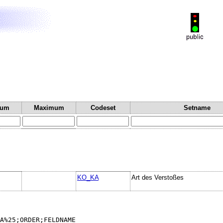
mum
Maximum
Codeset
Setname
KO_KA
Art des Verstoßes
A%25;ORDER;FELDNAME