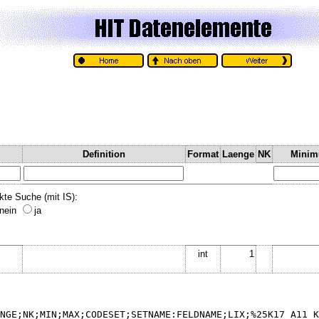
Definition
Format
Laenge
NK
Mini
kte Suche (mit IS):
nein
ja
int
1
NGE;NK;MIN;MAX;CODESET;SETNAME:FELDNAME;LIX;%25K17_A11_K