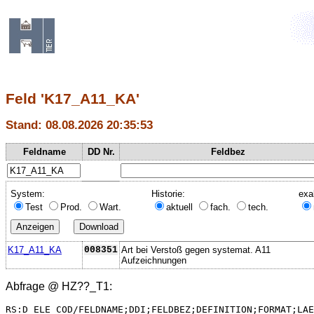
Feld 'K17_A11_KA'
Stand: 08.08.2026 20:35:53
Feldname
DD Nr.
Feldbez
System:
Historie:
exa
Test
Prod.
Wart.
aktuell
fach.
tech.
K17_A11_KA
008351
Art bei Verstoß gegen systemat. A11
Aufzeichnungen
Abfrage @
HZ??_T1
:
RS:D_ELE_COD/FELDNAME;DDI;FELDBEZ;DEFINITION;FORMAT;LAE