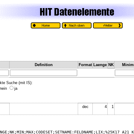
Definition
Format
Laenge
NK
Mini
kte Suche (mit IS):
nein
ja
dec
4
1
NGE;NK;MIN;MAX;CODESET;SETNAME:FELDNAME;LIX;%25K17_A21_K