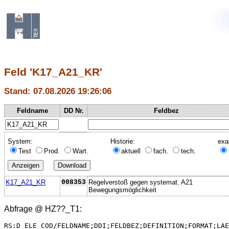
Feld 'K17_A21_KR'
Stand: 07.08.2026 19:26:06
Feldname
DD Nr.
Feldbez
System:
Historie:
exa
Test
Prod.
Wart.
aktuell
fach.
tech.
K17_A21_KR
008353
Regelverstoß gegen systemat. A21
Bewegungsmöglichkeit
Abfrage @
HZ??_T1
:
RS:D_ELE_COD/FELDNAME;DDI;FELDBEZ;DEFINITION;FORMAT;LAE