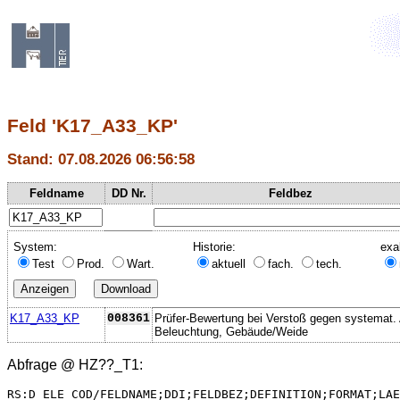
Feld 'K17_A33_KP'
Stand: 07.08.2026 06:56:58
Feldname
DD Nr.
Feldbez
System:
Historie:
exa
Test
Prod.
Wart.
aktuell
fach.
tech.
K17_A33_KP
008361
Prüfer-Bewertung bei Verstoß gegen systemat.
Beleuchtung, Gebäude/Weide
Abfrage @
HZ??_T1
:
RS:D_ELE_COD/FELDNAME;DDI;FELDBEZ;DEFINITION;FORMAT;LAE