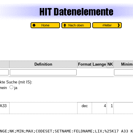
Definition
Format
Laenge
NK
Mini
kte Suche (mit IS):
nein
ja
 A33
dec
4
1
NGE;NK;MIN;MAX;CODESET;SETNAME:FELDNAME;LIX;%25K17_A33_K