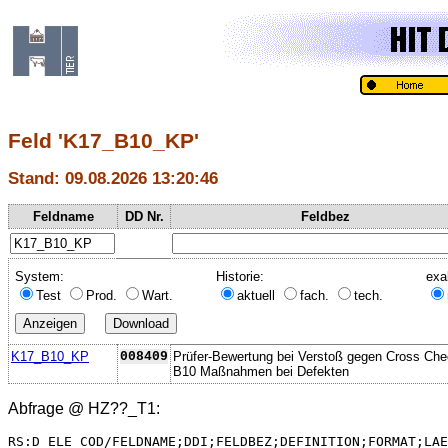
Feld 'K17_B10_KP'
Stand: 09.08.2026 13:20:46
Feldname
DD Nr.
Feldbez
System:
Historie:
exa
Test
Prod.
Wart.
aktuell
fach.
tech.
K17_B10_KP
008409
Prüfer-Bewertung bei Verstoß gegen Cross Ch
B10 Maßnahmen bei Defekten
Abfrage @
HZ??_T1
:
RS:D_ELE_COD/FELDNAME;DDI;FELDBEZ;DEFINITION;FORMAT;LAE