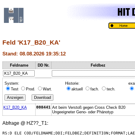
Feld 'K17_B20_KA'
Stand: 08.08.2026 19:35:12
Feldname
DD Nr.
Feldbez
System:
Historie:
exa
Test
Prod.
Wart.
aktuell
fach.
tech.
K17_B20_KA
008441
Art beim Verstoß gegen Cross Check B20
Ungeeigneter Geno- oder Phänotyp
Abfrage @
HZ??_T1
:
RS:D_ELE_COD/FELDNAME;DDI;FELDBEZ;DEFINITION;FORMAT;LAE