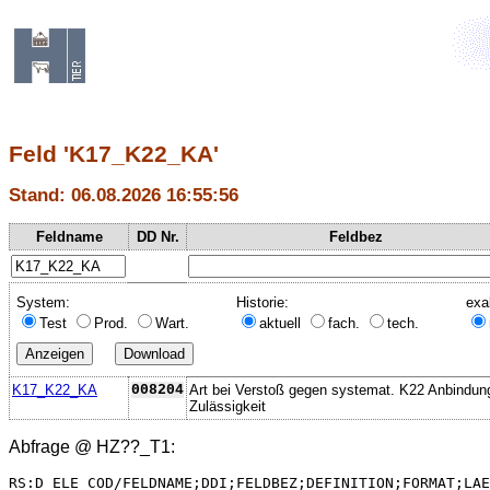
Feld 'K17_K22_KA'
Stand: 06.08.2026 16:55:56
Feldname
DD Nr.
Feldbez
System:
Historie:
exa
Test
Prod.
Wart.
aktuell
fach.
tech.
K17_K22_KA
008204
Art bei Verstoß gegen systemat. K22 Anbindun
Zulässigkeit
Abfrage @
HZ??_T1
:
RS:D_ELE_COD/FELDNAME;DDI;FELDBEZ;DEFINITION;FORMAT;LAE