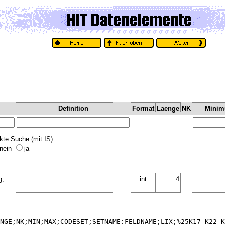
Definition
Format
Laenge
NK
Mini
kte Suche (mit IS):
nein
ja
g,
int
4
NGE;NK;MIN;MAX;CODESET;SETNAME:FELDNAME;LIX;%25K17_K22_K