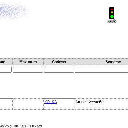
mum
Maximum
Codeset
Setname
KO_KA
Art des Verstoßes
A%25;ORDER;FELDNAME