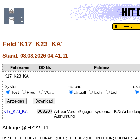
Feld 'K17_K23_KA'
Stand: 08.08.2026 04:41:11
Feldname
DD Nr.
Feldbez
System:
Historie:
exa
Test
Prod.
Wart.
aktuell
fach.
tech.
K17_K23_KA
008207
Art bei Verstoß gegen systemat. K23 Anbindun
Ausführung
Abfrage @
HZ??_T1
:
RS:D_ELE_COD/FELDNAME;DDI;FELDBEZ;DEFINITION;FORMAT;LAE