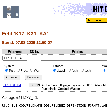
Feld 'K17_K31_KA'
Stand: 07.08.2026 22:59:07
Feldname
DD Nr.
Feldbez
System:
Historie:
exa
Test
Prod.
Wart.
aktuell
fach.
tech.
K17_K31_KA
008219
Art bei Verstoß gegen systemat. K31 Beleucht
Dunkelheit, Gebäude/Weide
Abfrage @
HZ??_T1
:
RS:D_ELE_COD/FELDNAME;DDI;FELDBEZ;DEFINITION;FORMAT;LAE