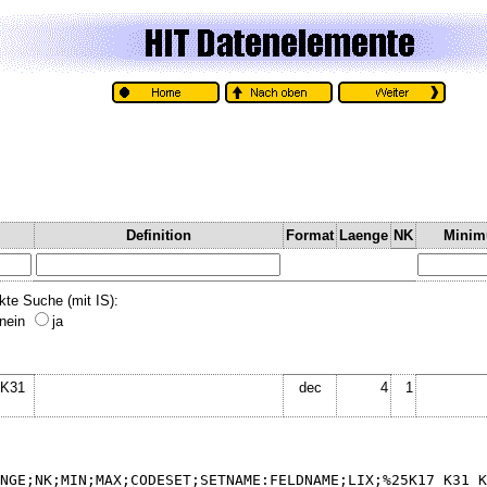
Definition
Format
Laenge
NK
Mini
kte Suche (mit IS):
nein
ja
 K31
dec
4
1
NGE;NK;MIN;MAX;CODESET;SETNAME:FELDNAME;LIX;%25K17_K31_K