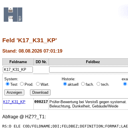
Feld 'K17_K31_KP'
Stand: 08.08.2026 07:01:19
Feldname
DD Nr.
Feldbez
System:
Historie:
exa
Test
Prod.
Wart.
aktuell
fach.
tech.
K17_K31_KP
008217
Prüfer-Bewertung bei Verstoß gegen systemat.
Beleuchtung, Dunkelheit, Gebäude/Weide
Abfrage @
HZ??_T1
:
RS:D_ELE_COD/FELDNAME;DDI;FELDBEZ;DEFINITION;FORMAT;LAE