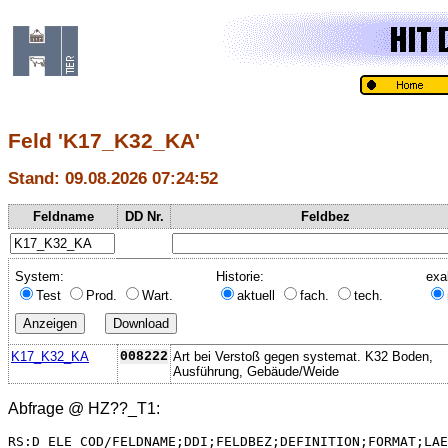
Feld 'K17_K32_KA'
Stand: 09.08.2026 07:24:52
Feldname
DD Nr.
Feldbez
System:
Historie:
exa
Test
Prod.
Wart.
aktuell
fach.
tech.
K17_K32_KA
008222
Art bei Verstoß gegen systemat. K32 Boden,
Ausführung, Gebäude/Weide
Abfrage @
HZ??_T1
:
RS:D_ELE_COD/FELDNAME;DDI;FELDBEZ;DEFINITION;FORMAT;LAE