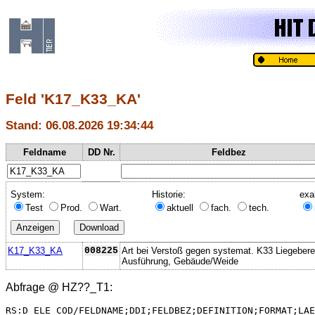
Feld 'K17_K33_KA'
Stand: 06.08.2026 19:34:44
Feldname
DD Nr.
Feldbez
System:
Historie:
exa
Test
Prod.
Wart.
aktuell
fach.
tech.
K17_K33_KA
008225
Art bei Verstoß gegen systemat. K33 Liegebere
Ausführung, Gebäude/Weide
Abfrage @
HZ??_T1
:
RS:D_ELE_COD/FELDNAME;DDI;FELDBEZ;DEFINITION;FORMAT;LAE