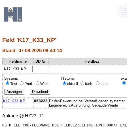
Feld 'K17_K33_KP'
Stand: 07.08.2026 08:40:14
Feldname
DD Nr.
Feldbez
System:
Historie:
exa
Test
Prod.
Wart.
aktuell
fach.
tech.
K17_K33_KP
008223
Prüfer-Bewertung bei Verstoß gegen systemat.
Liegebereich,Ausführung, Gebäude/Weide
Abfrage @
HZ??_T1
:
RS:D_ELE_COD/FELDNAME;DDI;FELDBEZ;DEFINITION;FORMAT;LAE