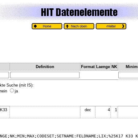
Definition
Format
Laenge
NK
Mini
kte Suche (mit IS):
nein
ja
 K33
dec
4
1
NGE;NK;MIN;MAX;CODESET;SETNAME:FELDNAME;LIX;%25K17_K33_K