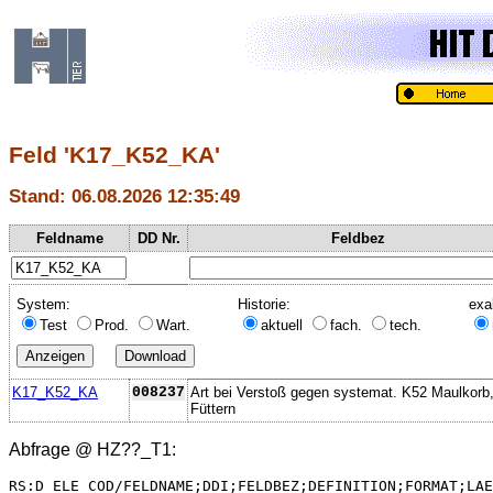
Feld 'K17_K52_KA'
Stand: 06.08.2026 12:35:49
Feldname
DD Nr.
Feldbez
System:
Historie:
exa
Test
Prod.
Wart.
aktuell
fach.
tech.
K17_K52_KA
008237
Art bei Verstoß gegen systemat. K52 Maulkorb
Füttern
Abfrage @
HZ??_T1
:
RS:D_ELE_COD/FELDNAME;DDI;FELDBEZ;DEFINITION;FORMAT;LAE