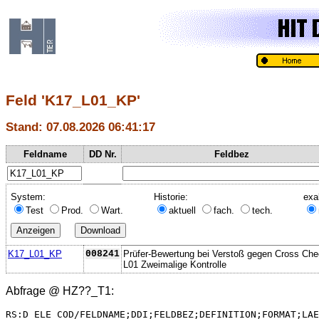
Feld 'K17_L01_KP'
Stand: 07.08.2026 06:41:17
Feldname
DD Nr.
Feldbez
System:
Historie:
exa
Test
Prod.
Wart.
aktuell
fach.
tech.
K17_L01_KP
008241
Prüfer-Bewertung bei Verstoß gegen Cross Ch
L01 Zweimalige Kontrolle
Abfrage @
HZ??_T1
:
RS:D_ELE_COD/FELDNAME;DDI;FELDBEZ;DEFINITION;FORMAT;LAE