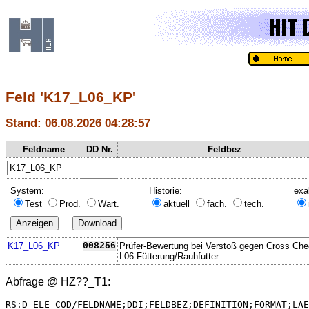
Feld 'K17_L06_KP'
Stand: 06.08.2026 04:28:57
Feldname
DD Nr.
Feldbez
System:
Historie:
exa
Test
Prod.
Wart.
aktuell
fach.
tech.
K17_L06_KP
008256
Prüfer-Bewertung bei Verstoß gegen Cross Ch
L06 Fütterung/Rauhfutter
Abfrage @
HZ??_T1
:
RS:D_ELE_COD/FELDNAME;DDI;FELDBEZ;DEFINITION;FORMAT;LAE