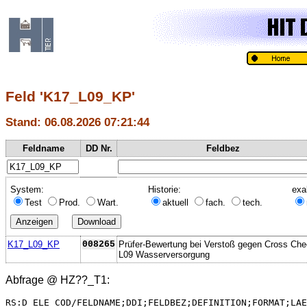
Feld 'K17_L09_KP'
Stand: 06.08.2026 07:21:44
Feldname
DD Nr.
Feldbez
System:
Historie:
exa
Test
Prod.
Wart.
aktuell
fach.
tech.
K17_L09_KP
008265
Prüfer-Bewertung bei Verstoß gegen Cross Ch
L09 Wasserversorgung
Abfrage @
HZ??_T1
:
RS:D_ELE_COD/FELDNAME;DDI;FELDBEZ;DEFINITION;FORMAT;LAE