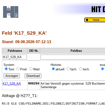
Feld 'K17_S29_KA'
Stand: 09.08.2026 07:12:13
Feldname
DD Nr.
Feldbez
System:
Historie:
exa
Test
Prod.
Wart.
aktuell
fach.
tech.
K17_S29_KA
008294
Art bei Verstoß gegen systemat. S29 Buchten
Seitenlänge
Abfrage @
HZ??_T1
:
RS:D_ELE_COD/FELDNAME;DDI;FELDBEZ;DEFINITION;FORMAT;LAE