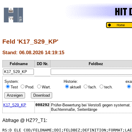
Feld 'K17_S29_KP'
Stand: 06.08.2026 14:19:15
Feldname
DD Nr.
Feldbez
System:
Historie:
exa
Test
Prod.
Wart.
aktuell
fach.
tech.
K17_S29_KP
008292
Prüfer-Bewertung bei Verstoß gegen systemat.
Buchtenmaße, Seitenlänge
Abfrage @
HZ??_T1
:
RS:D_ELE_COD/FELDNAME;DDI;FELDBEZ;DEFINITION;FORMAT;LAE