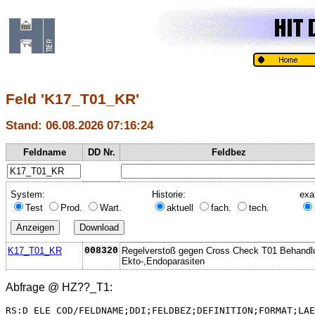
Feld 'K17_T01_KR'
Stand: 06.08.2026 07:16:24
Feldname
DD Nr.
Feldbez
System:
Historie:
exa
Test
Prod.
Wart.
aktuell
fach.
tech.
K17_T01_KR
008320
Regelverstoß gegen Cross Check T01 Behandl
Ekto-,Endoparasiten
Abfrage @
HZ??_T1
:
RS:D_ELE_COD/FELDNAME;DDI;FELDBEZ;DEFINITION;FORMAT;LAE