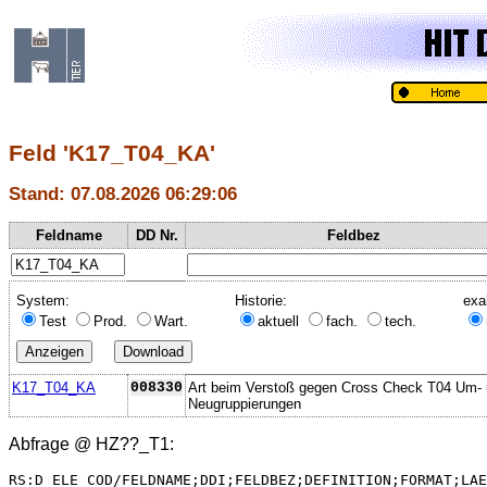
Feld 'K17_T04_KA'
Stand: 07.08.2026 06:29:06
Feldname
DD Nr.
Feldbez
System:
Historie:
exa
Test
Prod.
Wart.
aktuell
fach.
tech.
K17_T04_KA
008330
Art beim Verstoß gegen Cross Check T04 Um-
Neugruppierungen
Abfrage @
HZ??_T1
:
RS:D_ELE_COD/FELDNAME;DDI;FELDBEZ;DEFINITION;FORMAT;LAE