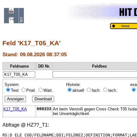
Feld 'K17_T05_KA'
Stand: 09.08.2026 08:37:05
Feldname
DD Nr.
Feldbez
System:
Historie:
exa
Test
Prod.
Wart.
aktuell
fach.
tech.
K17_T05_KA
008333
Art beim Verstoß gegen Cross Check T05 Isola
bei Unverträglichkeit
Abfrage @
HZ??_T1
:
RS:D_ELE_COD/FELDNAME;DDI;FELDBEZ;DEFINITION;FORMAT;LAE