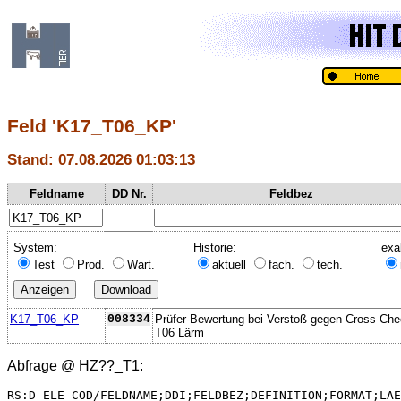
Feld 'K17_T06_KP'
Stand: 07.08.2026 01:03:13
Feldname
DD Nr.
Feldbez
System:
Historie:
exa
Test
Prod.
Wart.
aktuell
fach.
tech.
K17_T06_KP
008334
Prüfer-Bewertung bei Verstoß gegen Cross Ch
T06 Lärm
Abfrage @
HZ??_T1
:
RS:D_ELE_COD/FELDNAME;DDI;FELDBEZ;DEFINITION;FORMAT;LAE