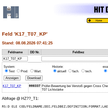
Feld 'K17_T07_KP'
Stand: 08.08.2026 07:41:25
Feldname
DD Nr.
Feldbez
System:
Historie:
exa
Test
Prod.
Wart.
aktuell
fach.
tech.
K17_T07_KP
008337
Prüfer-Bewertung bei Verstoß gegen Cross Ch
T07 Lichtstärke
Abfrage @
HZ??_T1
:
RS:D_ELE_COD/FELDNAME;DDI;FELDBEZ;DEFINITION;FORMAT;LAE