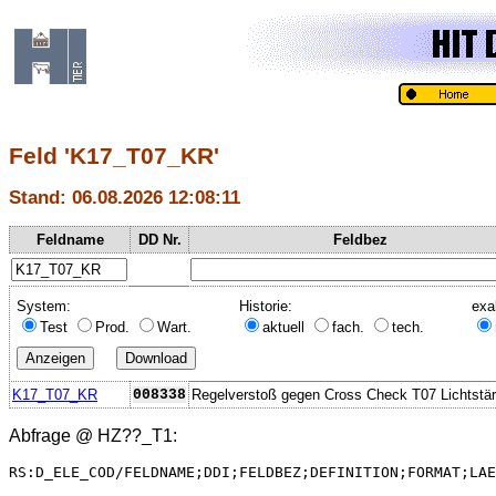
Feld 'K17_T07_KR'
Stand: 06.08.2026 12:08:11
Feldname
DD Nr.
Feldbez
System:
Historie:
exa
Test
Prod.
Wart.
aktuell
fach.
tech.
K17_T07_KR
008338
Regelverstoß gegen Cross Check T07 Lichtstä
Abfrage @
HZ??_T1
:
RS:D_ELE_COD/FELDNAME;DDI;FELDBEZ;DEFINITION;FORMAT;LAE