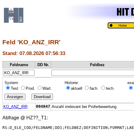
Feld 'KO_ANZ_IRR'
Stand: 07.08.2026 07:56:33
Feldname
DD Nr.
Feldbez
System:
Historie:
exa
Test
Prod.
Wart.
aktuell
fach.
tech.
KO_ANZ_IRR
004847
Anzahl irrelevant bei Prüferbewertung
Abfrage @
HZ??_T1
:
RS:D_ELE_COD/FELDNAME;DDI;FELDBEZ;DEFINITION;FORMAT;LAE