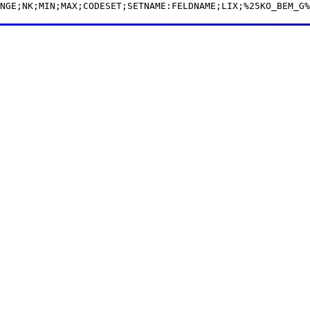
NGE;NK;MIN;MAX;CODESET;SETNAME:FELDNAME;LIX;%25KO_BEM_G%