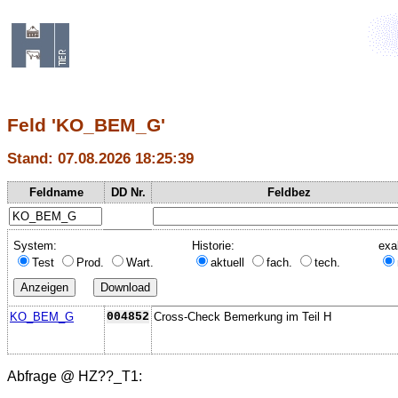
Feld 'KO_BEM_G'
Stand: 07.08.2026 18:25:39
Feldname
DD Nr.
Feldbez
System:
Historie:
exa
Test
Prod.
Wart.
aktuell
fach.
tech.
KO_BEM_G
004852
Cross-Check Bemerkung im Teil H
Abfrage @
HZ??_T1
: