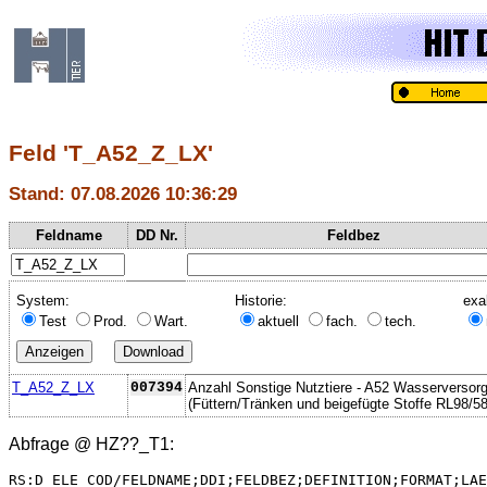
Feld 'T_A52_Z_LX'
Stand: 07.08.2026 10:36:29
Feldname
DD Nr.
Feldbez
System:
Historie:
exa
Test
Prod.
Wart.
aktuell
fach.
tech.
T_A52_Z_LX
007394
Anzahl Sonstige Nutztiere - A52 Wasserversor
(Füttern/Tränken und beigefügte Stoffe RL98/58
Abfrage @
HZ??_T1
:
RS:D_ELE_COD/FELDNAME;DDI;FELDBEZ;DEFINITION;FORMAT;LAE