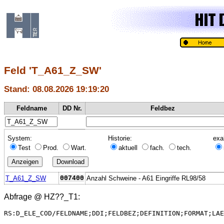
Feld 'T_A61_Z_SW'
Stand: 08.08.2026 19:19:20
Feldname
DD Nr.
Feldbez
System:
Historie:
exa
Test
Prod.
Wart.
aktuell
fach.
tech.
T_A61_Z_SW
007400
Anzahl Schweine - A61 Eingriffe RL98/58
Abfrage @
HZ??_T1
:
RS:D_ELE_COD/FELDNAME;DDI;FELDBEZ;DEFINITION;FORMAT;LAE