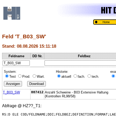
Feld 'T_B03_SW'
Stand: 08.08.2026 15:11:18
Feldname
DD Nr.
Feldbez
System:
Historie:
exa
Test
Prod.
Wart.
aktuell
fach.
tech.
T_B03_SW
007412
Anzahl Schweine - B03 Extensive Haltung
(Kontrollen RL98/58)
Abfrage @
HZ??_T1
:
RS:D_ELE_COD/FELDNAME;DDI;FELDBEZ;DEFINITION;FORMAT;LAE