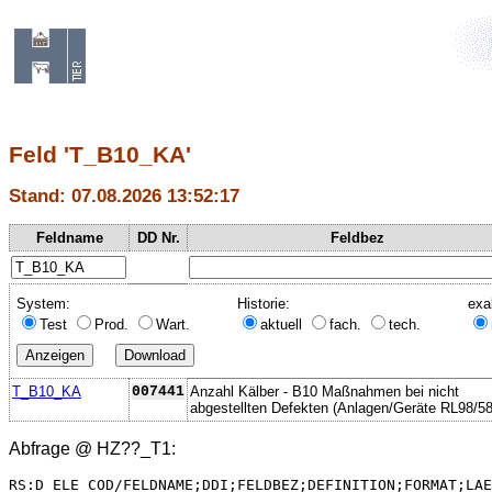
Feld 'T_B10_KA'
Stand: 07.08.2026 13:52:17
Feldname
DD Nr.
Feldbez
System:
Historie:
exa
Test
Prod.
Wart.
aktuell
fach.
tech.
T_B10_KA
007441
Anzahl Kälber - B10 Maßnahmen bei nicht
abgestellten Defekten (Anlagen/Geräte RL98/58
Abfrage @
HZ??_T1
:
RS:D_ELE_COD/FELDNAME;DDI;FELDBEZ;DEFINITION;FORMAT;LAE