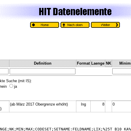
Definition
Format
Laenge
NK
Mini
kte Suche (mit IS):
nein
ja
(ab März 2017 Obergrenze erhöht)
lng
8
0
)
NGE;NK;MIN;MAX;CODESET;SETNAME:FELDNAME;LIX;%25T_B10_KA%