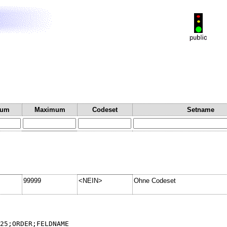
mum
Maximum
Codeset
Setname
99999
<NEIN>
Ohne Codeset
25;ORDER;FELDNAME