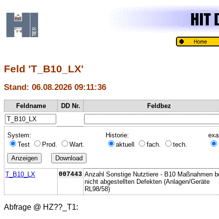
Feld 'T_B10_LX'
Stand: 06.08.2026 09:11:36
Feldname
DD Nr.
Feldbez
System:
Historie:
exa
Test
Prod.
Wart.
aktuell
fach.
tech.
T_B10_LX
007443
Anzahl Sonstige Nutztiere - B10 Maßnahmen b
nicht abgestellten Defekten (Anlagen/Geräte
RL98/58)
Abfrage @
HZ??_T1
: