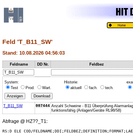
Feld 'T_B11_SW'
Stand: 10.08.2026 04:56:03
Feldname
DD Nr.
Feldbez
System:
Historie:
exa
Test
Prod.
Wart.
aktuell
fach.
tech.
T_B11_SW
007444
Anzahl Schweine - B11 Überprüfung Alarmanla
funktionsfähig (Anlagen/Geräte RL98/58)
Abfrage @
HZ??_T1
:
RS:D_ELE_COD/FELDNAME;DDI;FELDBEZ;DEFINITION;FORMAT;LAE