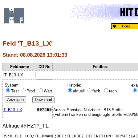
Feld 'T_B13_LX'
Stand: 08.08.2026 13:01:33
Feldname
DD Nr.
Feldbez
System:
Historie:
exa
Test
Prod.
Wart.
aktuell
fach.
tech.
T_B13_LX
007455
Anzahl Sonstige Nutztiere - B13 Stoffe
(Füttern/Tränken und beigefügte Stoffe RL98/58
Abfrage @
HZ??_T1
:
RS:D_ELE_COD/FELDNAME;DDI;FELDBEZ;DEFINITION;FORMAT;LAE