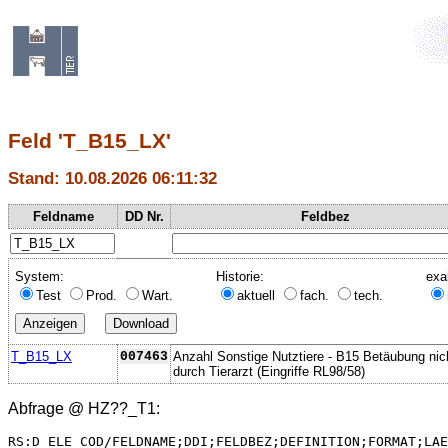
Feld 'T_B15_LX'
Stand: 10.08.2026 06:11:32
Feldname
DD Nr.
Feldbez
System:
Historie:
exa
Test
Prod.
Wart.
aktuell
fach.
tech.
T_B15_LX
007463
Anzahl Sonstige Nutztiere - B15 Betäubung nic
durch Tierarzt (Eingriffe RL98/58)
Abfrage @
HZ??_T1
:
RS:D_ELE_COD/FELDNAME;DDI;FELDBEZ;DEFINITION;FORMAT;LAE