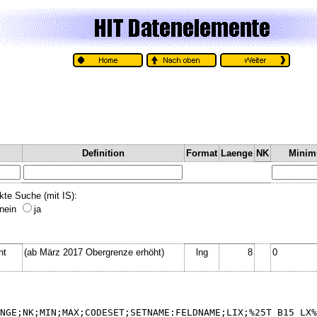
Definition
Format
Laenge
NK
Mini
kte Suche (mit IS):
nein
ja
ht
(ab März 2017 Obergrenze erhöht)
lng
8
0
NGE;NK;MIN;MAX;CODESET;SETNAME:FELDNAME;LIX;%25T_B15_LX%