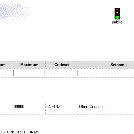
mum
Maximum
Codeset
Setname
99999
<NEIN>
Ohne Codeset
25;ORDER;FELDNAME