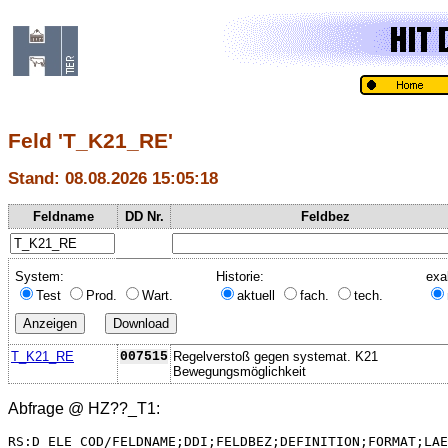
Feld 'T_K21_RE'
Stand: 08.08.2026 15:05:18
Feldname
DD Nr.
Feldbez
System:
Historie:
exa
Test
Prod.
Wart.
aktuell
fach.
tech.
T_K21_RE
007515
Regelverstoß gegen systemat. K21
Bewegungsmöglichkeit
Abfrage @
HZ??_T1
:
RS:D_ELE_COD/FELDNAME;DDI;FELDBEZ;DEFINITION;FORMAT;LAE