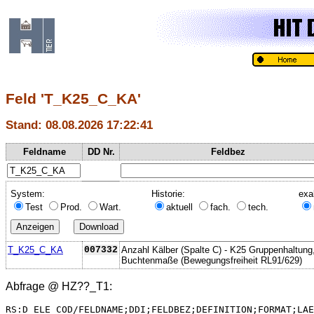
Feld 'T_K25_C_KA'
Stand: 08.08.2026 17:22:41
Feldname
DD Nr.
Feldbez
System:
Historie:
exa
Test
Prod.
Wart.
aktuell
fach.
tech.
T_K25_C_KA
007332
Anzahl Kälber (Spalte C) - K25 Gruppenhaltung
Buchtenmaße (Bewegungsfreiheit RL91/629)
Abfrage @
HZ??_T1
:
RS:D_ELE_COD/FELDNAME;DDI;FELDBEZ;DEFINITION;FORMAT;LAE