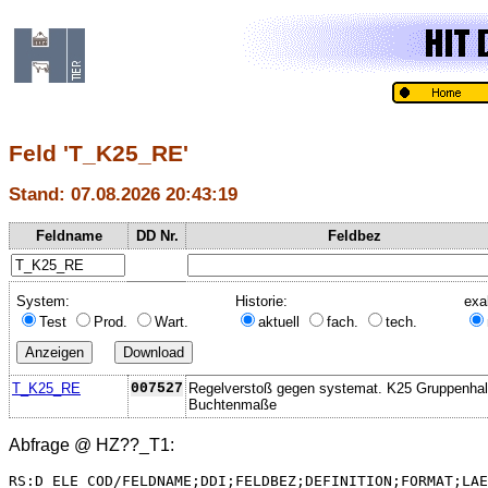
Feld 'T_K25_RE'
Stand: 07.08.2026 20:43:19
Feldname
DD Nr.
Feldbez
System:
Historie:
exa
Test
Prod.
Wart.
aktuell
fach.
tech.
T_K25_RE
007527
Regelverstoß gegen systemat. K25 Gruppenhal
Buchtenmaße
Abfrage @
HZ??_T1
:
RS:D_ELE_COD/FELDNAME;DDI;FELDBEZ;DEFINITION;FORMAT;LAE