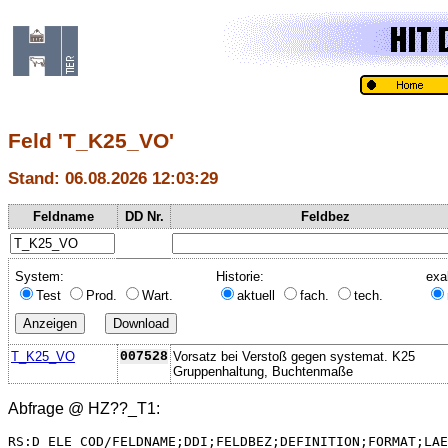
Feld 'T_K25_VO'
Stand: 06.08.2026 12:03:29
Feldname
DD Nr.
Feldbez
System:
Historie:
exa
Test
Prod.
Wart.
aktuell
fach.
tech.
T_K25_VO
007528
Vorsatz bei Verstoß gegen systemat. K25
Gruppenhaltung, Buchtenmaße
Abfrage @
HZ??_T1
:
RS:D_ELE_COD/FELDNAME;DDI;FELDBEZ;DEFINITION;FORMAT;LAE