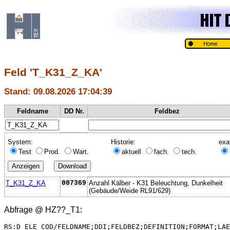
Feld 'T_K31_Z_KA'
Stand: 09.08.2026 17:04:39
Feldname
DD Nr.
Feldbez
System:
Historie:
exa
Test
Prod.
Wart.
aktuell
fach.
tech.
T_K31_Z_KA
007369
Anzahl Kälber - K31 Beleuchtung, Dunkelheit
(Gebäude/Weide RL91/629)
Abfrage @
HZ??_T1
:
RS:D_ELE_COD/FELDNAME;DDI;FELDBEZ;DEFINITION;FORMAT;LAE