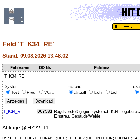
Feld 'T_K34_RE'
Stand: 09.08.2026 13:48:02
Feldname
DD Nr.
Feldbez
System:
Historie:
exa
Test
Prod.
Wart.
aktuell
fach.
tech.
T_K34_RE
007581
Regelverstoß gegen systemat. K34 Liegebereic
Einstreu, Gebäude/Weide
Abfrage @
HZ??_T1
:
RS:D_ELE_COD/FELDNAME;DDI;FELDBEZ;DEFINITION;FORMAT;LAE