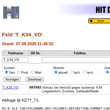
Feld 'T_K34_VO'
Stand: 07.08.2026 11:49:52
Feldname
DD Nr.
Feldbez
System:
Historie:
exa
Test
Prod.
Wart.
aktuell
fach.
tech.
T_K34_VO
007582
Vorsatz bei Verstoß gegen systemat. K34
Liegebereich, Einstreu, Gebäude/Weide
Abfrage @
HZ??_T1
:
RS:D_ELE_COD/FELDNAME;DDI;FELDBEZ;DEFINITION;FORMAT;LAE