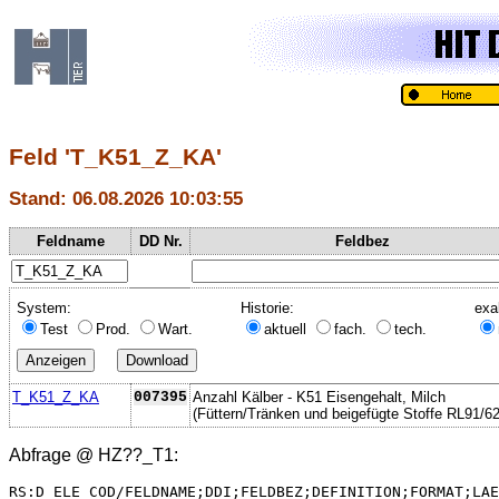
Feld 'T_K51_Z_KA'
Stand: 06.08.2026 10:03:55
Feldname
DD Nr.
Feldbez
System:
Historie:
exa
Test
Prod.
Wart.
aktuell
fach.
tech.
T_K51_Z_KA
007395
Anzahl Kälber - K51 Eisengehalt, Milch
(Füttern/Tränken und beigefügte Stoffe RL91/6
Abfrage @
HZ??_T1
:
RS:D_ELE_COD/FELDNAME;DDI;FELDBEZ;DEFINITION;FORMAT;LAE