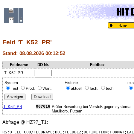
Feld 'T_K52_PR'
Stand: 08.08.2026 00:12:52
Feldname
DD Nr.
Feldbez
System:
Historie:
exa
Test
Prod.
Wart.
aktuell
fach.
tech.
T_K52_PR
007616
Prüfer-Bewertung bei Verstoß gegen systemat.
Maulkorb, Füttern
Abfrage @
HZ??_T1
:
RS:D_ELE_COD/FELDNAME;DDI;FELDBEZ;DEFINITION;FORMAT;LAE