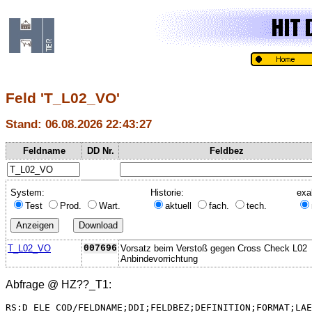
Feld 'T_L02_VO'
Stand: 06.08.2026 22:43:27
Feldname
DD Nr.
Feldbez
System:
Historie:
exa
Test
Prod.
Wart.
aktuell
fach.
tech.
T_L02_VO
007696
Vorsatz beim Verstoß gegen Cross Check L02
Anbindevorrichtung
Abfrage @
HZ??_T1
:
RS:D_ELE_COD/FELDNAME;DDI;FELDBEZ;DEFINITION;FORMAT;LAE