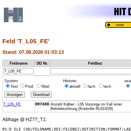
Feld 'T_L05_FE'
Stand: 07.08.2026 01:03:13
Feldname
DD Nr.
Feldbez
System:
Historie:
exa
Test
Prod.
Wart.
aktuell
fach.
tech.
T_L05_FE
007488
Anzahl Kälber - L05 Vorsorge im Fall einer
Betriebsstörung (Kontrolle RL91/629)
Abfrage @
HZ??_T1
:
RS:D_ELE_COD/FELDNAME;DDI;FELDBEZ;DEFINITION;FORMAT;LAE