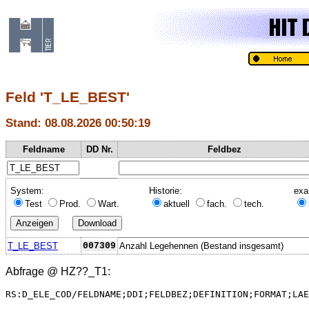
Feld 'T_LE_BEST'
Stand: 08.08.2026 00:50:19
Feldname
DD Nr.
Feldbez
System:
Historie:
exa
Test
Prod.
Wart.
aktuell
fach.
tech.
T_LE_BEST
007309
Anzahl Legehennen (Bestand insgesamt)
Abfrage @
HZ??_T1
:
RS:D_ELE_COD/FELDNAME;DDI;FELDBEZ;DEFINITION;FORMAT;LAE